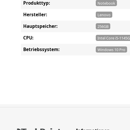
Produkttyp:
Notebook
Hersteller:
Lenovo
Hauptspeicher:
256GB
CPU:
Intel Core i5-1145
Betriebssystem:
Windows 10 Pro