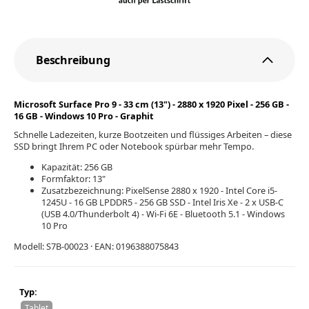
Beschreibung
Microsoft Surface Pro 9 - 33 cm (13") - 2880 x 1920 Pixel - 256 GB -
16 GB - Windows 10 Pro - Graphit
Schnelle Ladezeiten, kurze Bootzeiten und flüssiges Arbeiten – diese
SSD bringt Ihrem PC oder Notebook spürbar mehr Tempo.
Kapazität: 256 GB
Formfaktor: 13"
Zusatzbezeichnung: PixelSense 2880 x 1920 - Intel Core i5-
1245U - 16 GB LPDDR5 - 256 GB SSD - Intel Iris Xe - 2 x USB-C
(USB 4.0/Thunderbolt 4) - Wi-Fi 6E - Bluetooth 5.1 - Windows
10 Pro
Modell: S7B-00023 · EAN: 0196388075843
Typ:
Tablet