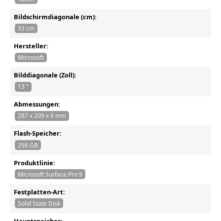
Bildschirmdiagonale (cm):
33 cm
Hersteller:
Microsoft
Bilddiagonale (Zoll):
13 "
Abmessungen:
287 x 209 x 9 mm
Flash-Speicher:
256 GB
Produktlinie:
Microsoft Surface Pro 9
Festplatten-Art:
Solid State Disk
Hauptspeicher: